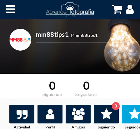
Inicio
Cursos OnLine
mm88tips1
,
@mm88tips1
0
0
Siguiendo
Seguidores
0
Actividad
Perfil
Amigos
Siguiendo
Seguido