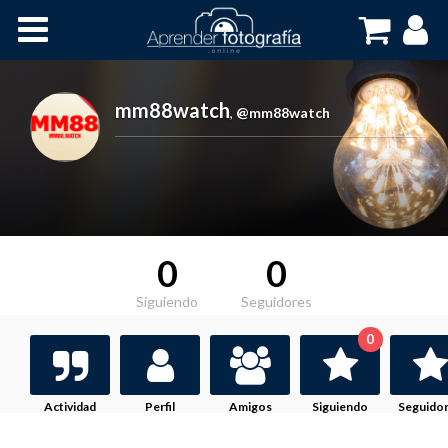
Inicio
Cursos OnLine
mm88watch
,
@mm88watch
0
0
Siguiendo
Seguidores
0
Actividad
Perfil
Amigos
Siguiendo
Seguido