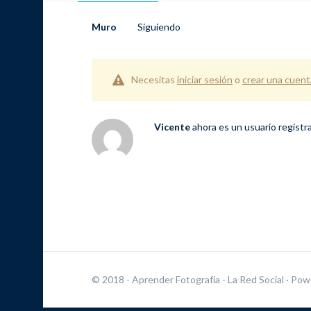
Muro
Siguiendo
Necesitas
iniciar sesión
o
crear una cuent
Vicente
ahora es un usuario regist
© 2018 - Aprender Fotografía - La Red Social
· Pow