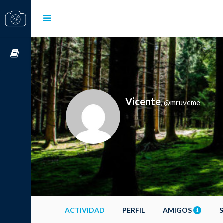
Cursos OnLine
Vicente
@mruveme
,
ACTIVIDAD
PERFIL
AMIGOS
1