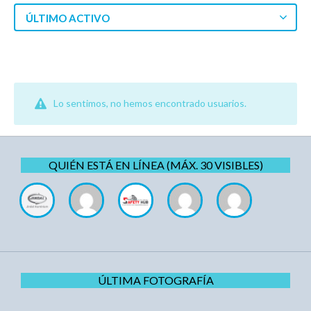
ÚLTIMO ACTIVO
Lo sentimos, no hemos encontrado usuarios.
QUIÉN ESTÁ EN LÍNEA (MÁX. 30 VISIBLES)
ÚLTIMA FOTOGRAFÍA