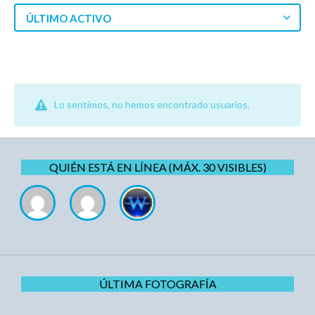
ÚLTIMO ACTIVO
Lo sentimos, no hemos encontrado usuarios.
QUIÉN ESTÁ EN LÍNEA (MÁX. 30 VISIBLES)
ÚLTIMA FOTOGRAFÍA