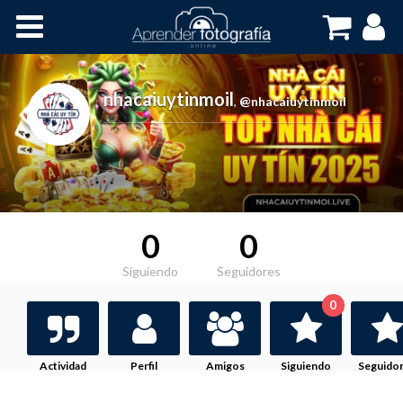
Inicio
Cursos OnLine
nhacaiuytinmoil
,
@nhacaiuytinmoil
0
0
Siguiendo
Seguidores
0
Actividad
Perfil
Amigos
Siguiendo
Seguido