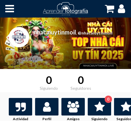
Inicio
Cursos OnLine
nhacaiuytinmoil
,
@nhacaiuytinmoil
0
0
Siguiendo
Seguidores
0
Actividad
Perfil
Amigos
Siguiendo
Seguido