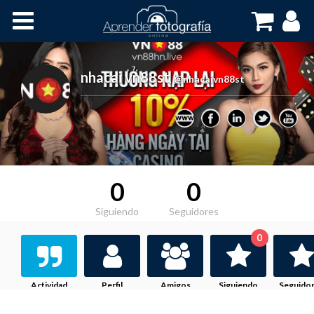
Inicio
Cursos OnLine
nhacai vn88st
,
@nhacaivn88st
0
0
Siguiendo
Seguidores
0
Actividad
Perfil
Amigos
Siguiendo
Seguido