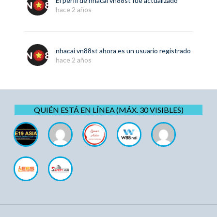
El perfil de
nhacai vn88st
fue actualizado
hace 2 años
nhacai vn88st
ahora es un usuario registrado
hace 2 años
QUIÉN ESTÁ EN LÍNEA (MÁX. 30 VISIBLES)