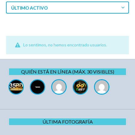
ÚLTIMO ACTIVO
Lo sentimos, no hemos encontrado usuarios.
QUIÉN ESTÁ EN LÍNEA (MÁX. 30 VISIBLES)
ÚLTIMA FOTOGRAFÍA