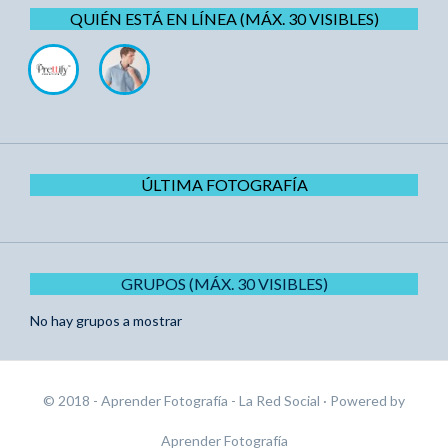
QUIÉN ESTÁ EN LÍNEA (MÁX. 30 VISIBLES)
ÚLTIMA FOTOGRAFÍA
GRUPOS (MÁX. 30 VISIBLES)
No hay grupos a mostrar
© 2018 - Aprender Fotografía - La Red Social
· Powered by
Aprender Fotografía