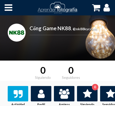
Inicio
Cursos OnLine
Cổng Game NK88
,
@nk88kyccom
0
0
Siguiendo
Seguidores
0
Actividad
Perfil
Amigos
Siguiendo
Seguido