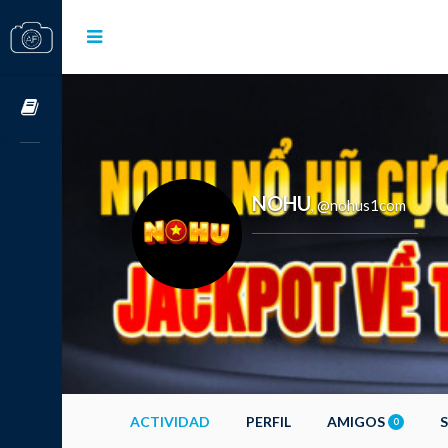
Cursos OnLine
NOHU
@nohus1com
,
ACTIVIDAD
PERFIL
AMIGOS
0