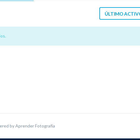
ÚLTIMO ACTIV
os.
ered by
Aprender Fotografía