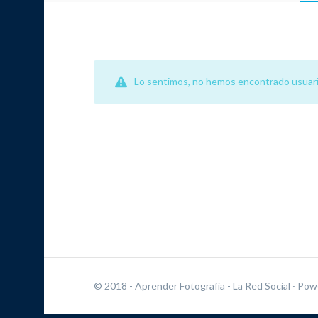
Lo sentimos, no hemos encontrado usuari
© 2018 - Aprender Fotografía - La Red Social
· Pow