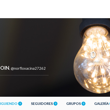
0
Siguiendo
COIN
@norfloxacina27262
,
SIGUIENDO
SEGUIDORES
GRUPOS
GALERÍA
0
0
0