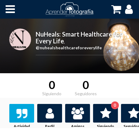
Inicio
Cursos OnLine
NuHeals: Smart Healthcare for
Every Life
,
@nuhealshealthcareforeverylife
Anderson
0
0
Siguiendo
Seguidores
0
Actividad
Perfil
Amigos
Siguiendo
Seguido