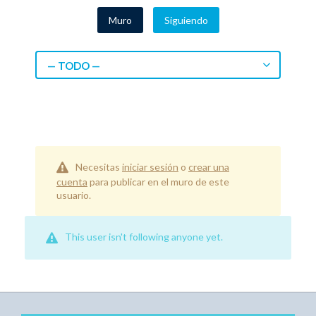
Muro
Siguiendo
— TODO —
Necesitas
iniciar sesión
o
crear una
cuenta
para publicar en el muro de este
usuario.
This user isn't following anyone yet.