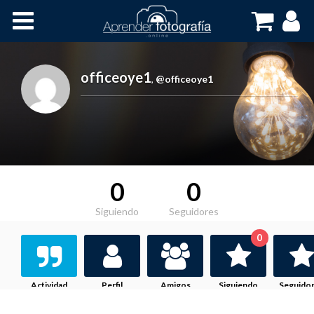
Inicio
Cursos OnLine
officeoye1
,
@officeoye1
0
0
Siguiendo
Seguidores
0
Actividad
Perfil
Amigos
Siguiendo
Seguido