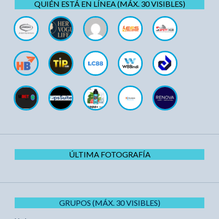
QUIÉN ESTÁ EN LÍNEA (MÁX. 30 VISIBLES)
ÚLTIMA FOTOGRAFÍA
GRUPOS (MÁX. 30 VISIBLES)