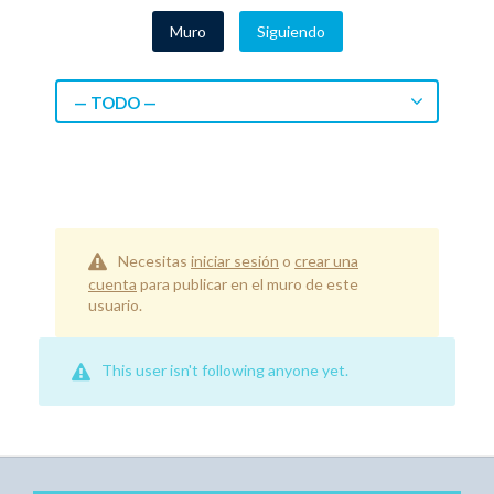
Muro
Siguiendo
— TODO —
Necesitas
iniciar sesión
o
crear una
cuenta
para publicar en el muro de este
usuario.
This user isn't following anyone yet.