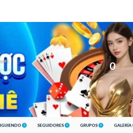
nnet
0
Siguiendo
SIGUIENDO
SEGUIDORES
GRUPOS
GALERÍA
0
0
0