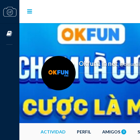
Cursos OnLine
Okfun1 in net
@okfun1i
,
ACTIVIDAD
PERFIL
AMIGOS
0