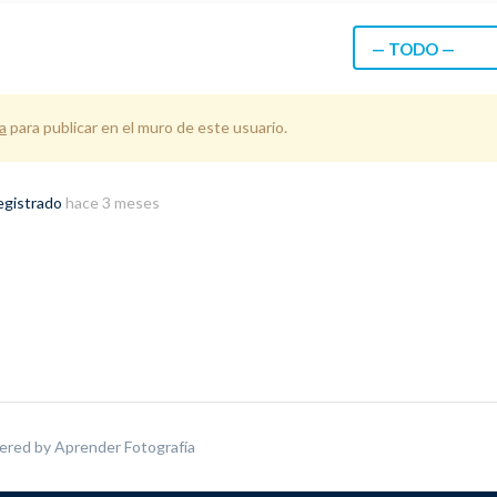
— TODO —
a
para publicar en el muro de este usuario.
registrado
hace 3 meses
ered by
Aprender Fotografía