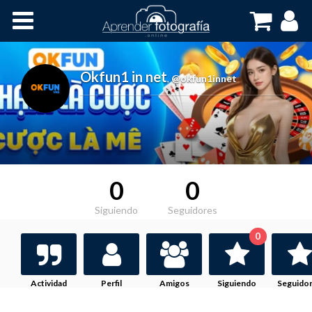
Inicio
Cursos OnLine
Okfun1 in net
,
@okfun1innet
0
0
Siguiendo
Seguidores
0
Actividad
Perfil
Amigos
Siguiendo
Seguido