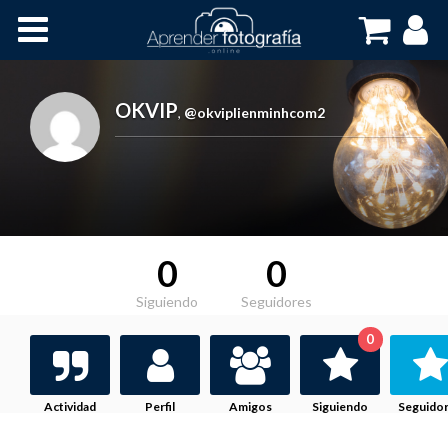
Inicio
Cursos OnLine
OKVIP
,
@okviplienminhcom2
0
0
Siguiendo
Seguidores
0
Actividad
Perfil
Amigos
Siguiendo
Seguido