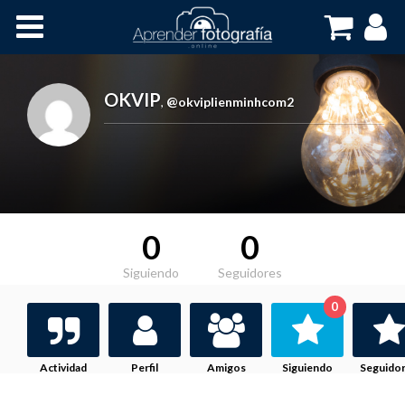
Inicio
Cursos OnLine
OKVIP
,
@okviplienminhcom2
0
0
Siguiendo
Seguidores
0
Actividad
Perfil
Amigos
Siguiendo
Seguido