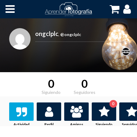
Inicio
Cursos OnLine
ongclplc
,
@ongclplc
0
0
Siguiendo
Seguidores
0
Actividad
Perfil
Amigos
Siguiendo
Seguido