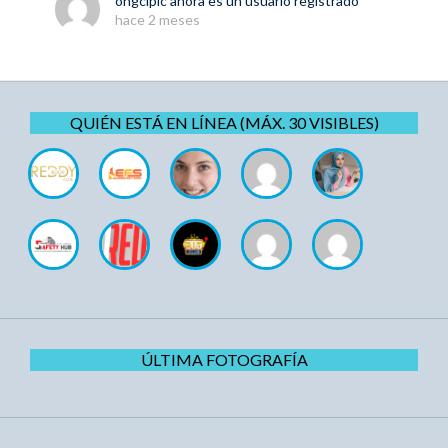
ongclplc
ahora es un usuario registrado
hace 2 meses
QUIÉN ESTÁ EN LÍNEA (MÁX. 30 VISIBLES)
ÚLTIMA FOTOGRAFÍA