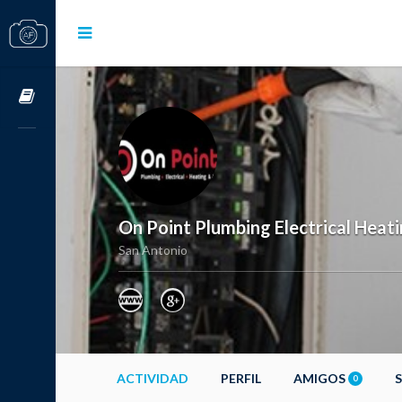
Cursos OnLine
On Point Plumbing Electrical Heati
San Antonio
ACTIVIDAD
PERFIL
AMIGOS
0