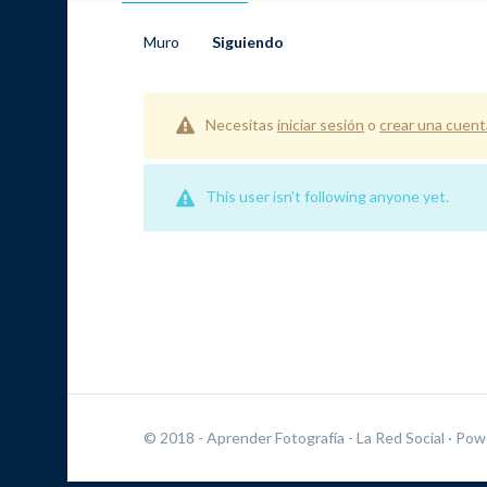
Muro
Siguiendo
Necesitas
iniciar sesión
o
crear una cuent
This user isn't following anyone yet.
© 2018 - Aprender Fotografía - La Red Social
· Pow