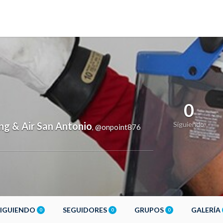
0
ng & Air San Antonio
Siguiendo
@onpoint876
,
SIGUIENDO
SEGUIDORES
GRUPOS
GALERÍA
0
0
0