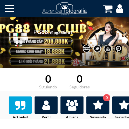
Inicio
Cursos OnLine
PG88
,
@pg88info1
0
0
Siguiendo
Seguidores
0
Actividad
Perfil
Amigos
Siguiendo
Seguido