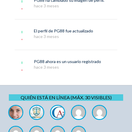
PG88
ha cambiado su imagen de perfil.
hace 3 meses
El perfil de
PG88
fue actualizado
hace 3 meses
PG88
ahora es un usuario registrado
hace 3 meses
QUIÉN ESTÁ EN LÍNEA (MÁX. 30 VISIBLES)