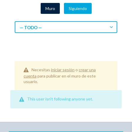
Muro
Siguiendo
— TODO —
Necesitas
iniciar sesión
o
crear una
cuenta
para publicar en el muro de este
usuario.
This user isn't following anyone yet.