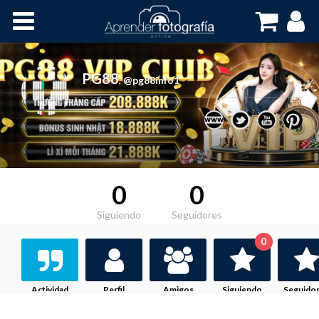
Inicio
Cursos OnLine
PG88
,
@pg88info1
0
0
Siguiendo
Seguidores
0
Actividad
Perfil
Amigos
Siguiendo
Seguido