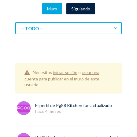
Muro
Siguiendo
— TODO —
Necesitas
iniciar sesión
o
crear una
cuenta
para publicar en el muro de este
usuario.
El perfil de
Pg88 Kitchen
fue actualizado
hace 4 meses