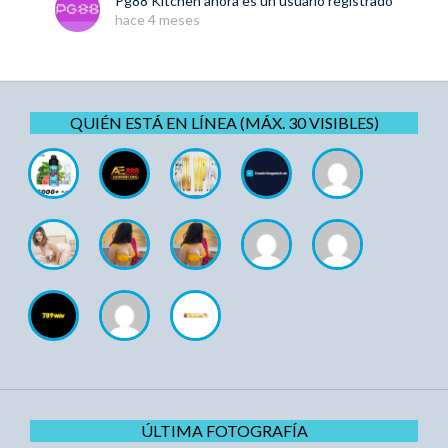
Pg88 Kitchen
ahora es un usuario registrado
hace 4 meses
QUIÉN ESTÁ EN LÍNEA (MÁX. 30 VISIBLES)
ÚLTIMA FOTOGRAFÍA