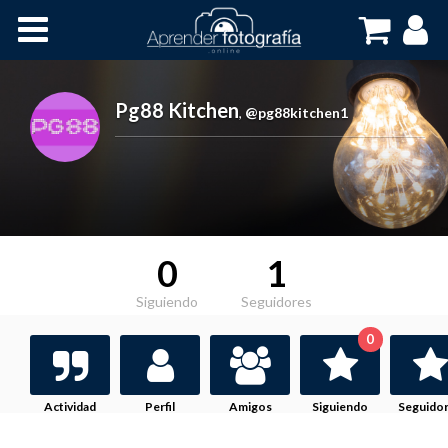
Inicio
Cursos OnLine
Pg88 Kitchen
,
@pg88kitchen1
0
1
Siguiendo
Seguidores
0
Actividad
Perfil
Amigos
Siguiendo
Seguido