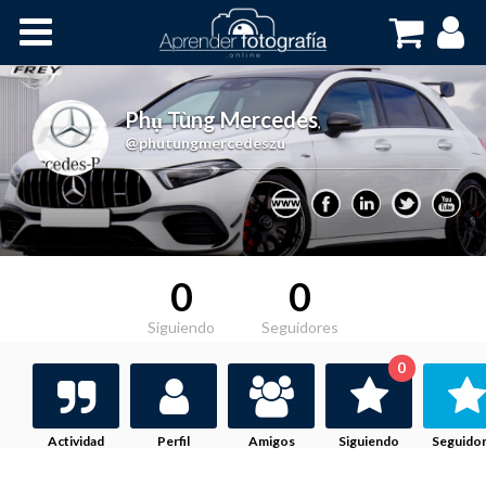
Inicio
Cursos OnLine
Phụ Tùng Mercedes
,
@phutungmercedeszu
0
0
Siguiendo
Seguidores
0
Actividad
Perfil
Amigos
Siguiendo
Seguido