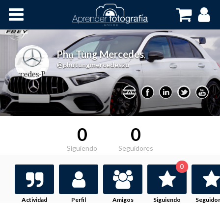
Inicio
Cursos OnLine
Phụ Tùng Mercedes
,
@phutungmercedeszu
0
0
Siguiendo
Seguidores
0
Actividad
Perfil
Amigos
Siguiendo
Seguido