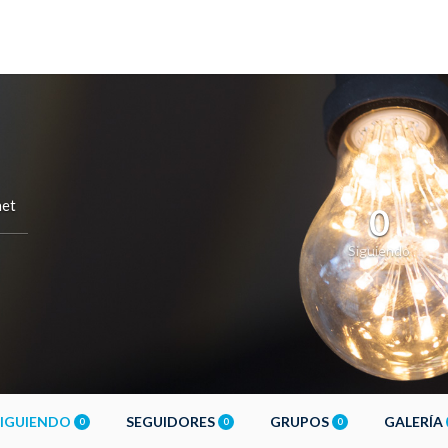
et
0
Siguiendo
SIGUIENDO
SEGUIDORES
GRUPOS
GALERÍA
0
0
0