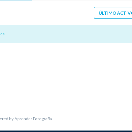
ÚLTIMO ACTIV
os.
ered by
Aprender Fotografía