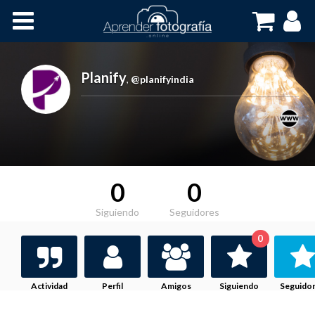
Inicio
Cursos OnLine
Planify
,
@planifyindia
0
0
Siguiendo
Seguidores
0
Actividad
Perfil
Amigos
Siguiendo
Seguido