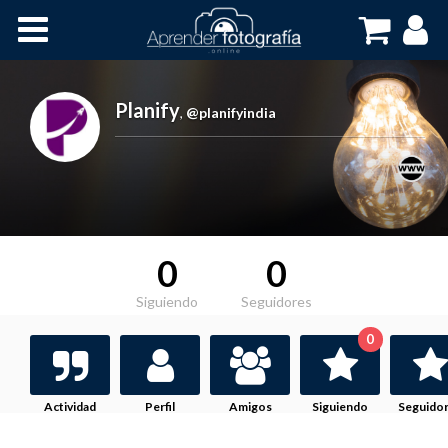
Inicio
Cursos OnLine
Planify
,
@planifyindia
0
0
Siguiendo
Seguidores
0
Actividad
Perfil
Amigos
Siguiendo
Seguido