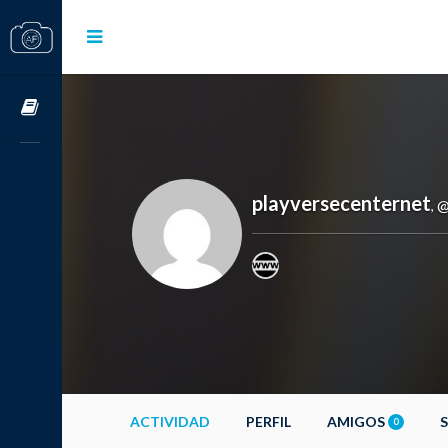
Cursos OnLine
playversecenternet
@
,
ACTIVIDAD
PERFIL
AMIGOS
0