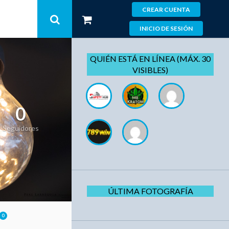
CREAR CUENTA
INICIO DE SESIÓN
QUIÉN ESTÁ EN LÍNEA (MÁX. 30
VISIBLES)
0
Seguidores
ÚLTIMA FOTOGRAFÍA
0