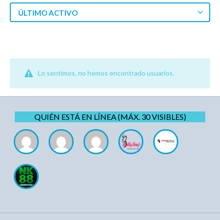
ÚLTIMO ACTIVO
Lo sentimos, no hemos encontrado usuarios.
QUIÉN ESTÁ EN LÍNEA (MÁX. 30 VISIBLES)