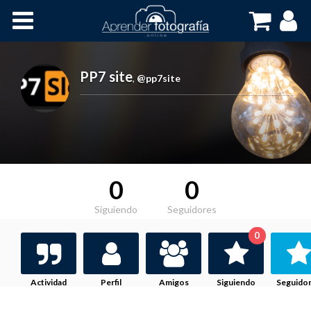
Inicio
Cursos OnLine
PP7 site
,
@pp7site
0
0
Siguiendo
Seguidores
0
Actividad
Perfil
Amigos
Siguiendo
Seguido