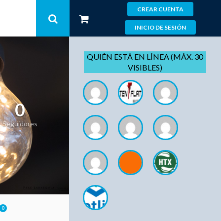
CREAR CUENTA
INICIO DE SESIÓN
QUIÉN ESTÁ EN LÍNEA (MÁX. 30
VISIBLES)
0
Seguidores
0