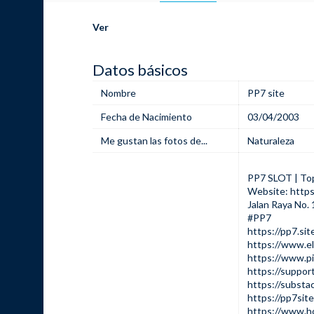
Ver
Datos básicos
Nombre
PP7 site
Fecha de Nacimiento
03/04/2003
Me gustan las fotos de...
Naturaleza
PP7
SLOT | Top
Website:
https
Jalan Raya No. 
#PP7
https://pp7.sit
https://www.el
https://www.pi
https://support
https://subst
https://pp7sit
https://www.ho