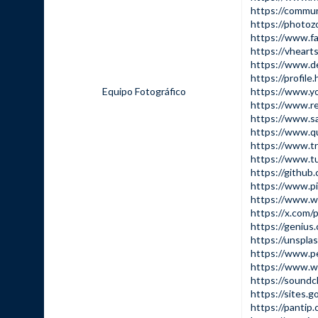
https://commun
https://photoz
https://www.fa
https://vheart
https://www.de
https://profile
Equipo Fotográfico
https://www.y
https://www.re
https://www.sa
https://www.qu
https://www.tr
https://www.t
https://github
https://www.p
https://www.w
https://x.com/
https://genius
https://unspl
https://www.p
https://www.w
https://soundc
https://sites.
https://pantip