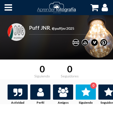
Inicio
Cursos OnLine
Puff JNR
,
@puffjnr2025
0
0
Siguiendo
Seguidores
0
Actividad
Perfil
Amigos
Siguiendo
Seguido