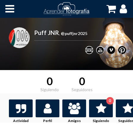
Inicio
Cursos OnLine
Puff JNR
,
@puffjnr2025
0
0
Siguiendo
Seguidores
0
Actividad
Perfil
Amigos
Siguiendo
Seguido