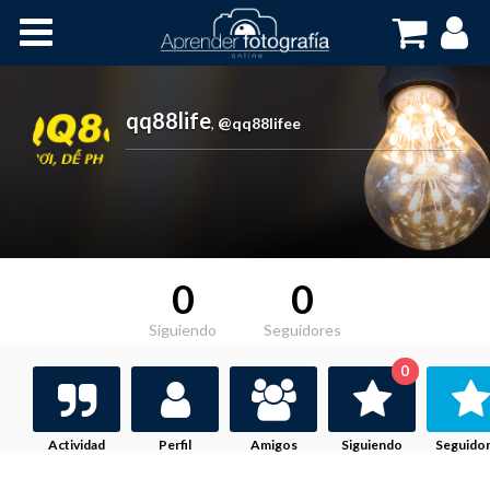
Inicio
Cursos OnLine
qq88life
,
@qq88lifee
0
0
Siguiendo
Seguidores
0
Actividad
Perfil
Amigos
Siguiendo
Seguido