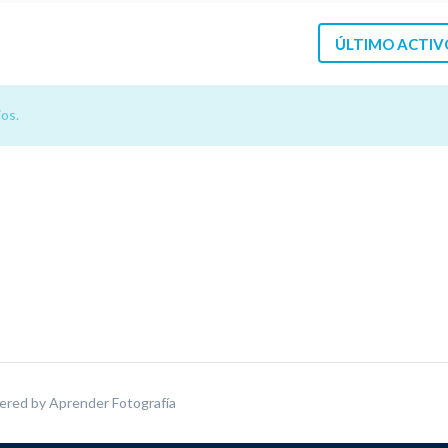
ÚLTIMO ACTIV
os.
ered by
Aprender Fotografía