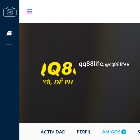
Cursos OnLine
qq88life
@qq88lifee
,
ACTIVIDAD
PERFIL
AMIGOS
0