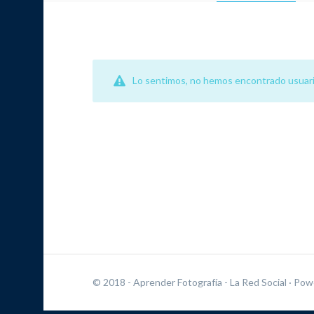
Lo sentimos, no hemos encontrado usuari
© 2018 - Aprender Fotografía - La Red Social
· Pow