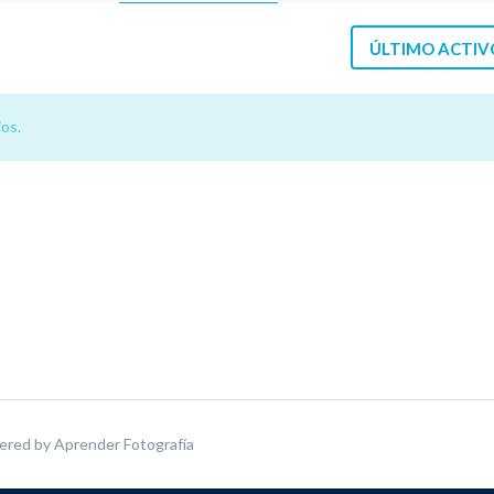
ÚLTIMO ACTIV
os.
ered by
Aprender Fotografía