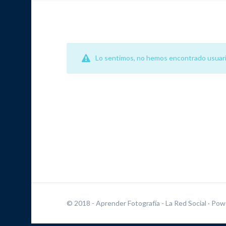
Lo sentimos, no hemos encontrado usuari
© 2018 - Aprender Fotografía - La Red Social
· Pow