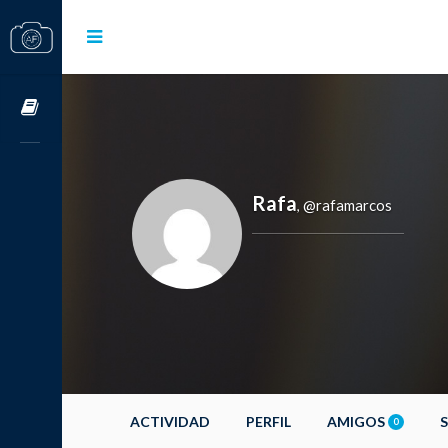
Cursos OnLine
Rafa
@rafamarcos
,
ACTIVIDAD
PERFIL
AMIGOS
0