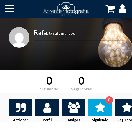
Inicio
Cursos OnLine
Rafa
,
@rafamarcos
0
0
Siguiendo
Seguidores
0
Actividad
Perfil
Amigos
Siguiendo
Seguido