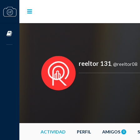
Cursos OnLine
reeltor 131
@reeltor08
,
ACTIVIDAD
PERFIL
AMIGOS
0