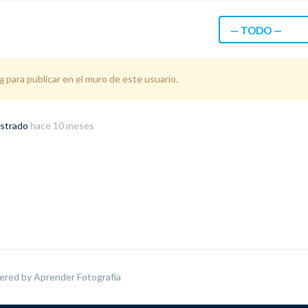
— TODO —
a
para publicar en el muro de este usuario.
istrado
hace 10 meses
ered by
Aprender Fotografía