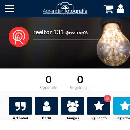
Inicio
Cursos OnLine
reeltor 131
,
@reeltor08
0
0
Siguiendo
Seguidores
0
Actividad
Perfil
Amigos
Siguiendo
Seguido