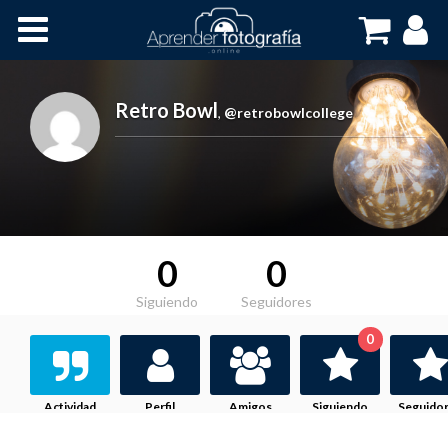
Inicio
Cursos OnLine
Retro Bowl
,
@retrobowlcollege
0
0
Siguiendo
Seguidores
0
Actividad
Perfil
Amigos
Siguiendo
Seguido