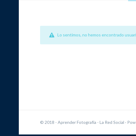
Lo sentimos, no hemos encontrado usuari
© 2018 - Aprender Fotografía - La Red Social
· Pow