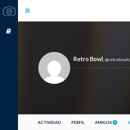
Cursos OnLine
Retro Bowl
@retrobowlc
,
ACTIVIDAD
PERFIL
AMIGOS
0