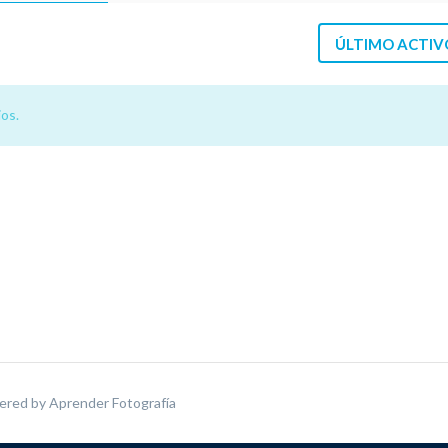
ÚLTIMO ACTIV
os.
ered by
Aprender Fotografía