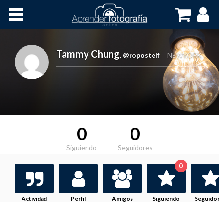
Inicio
Cursos OnLine
Tammy Chung
,
@ropostelf
NEWYORK
0
0
Siguiendo
Seguidores
0
Actividad
Perfil
Amigos
Siguiendo
Seguido