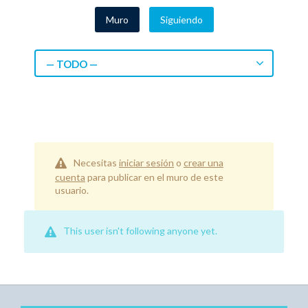
Muro
Siguiendo
— TODO —
Necesitas
iniciar sesión
o
crear una
cuenta
para publicar en el muro de este
usuario.
This user isn't following anyone yet.