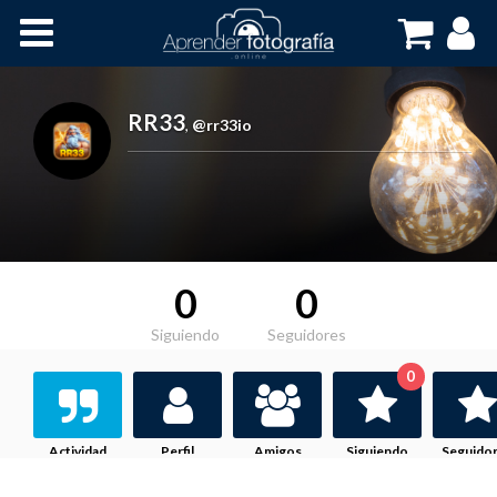
Inicio
Cursos OnLine
RR33
,
@rr33io
0
0
Siguiendo
Seguidores
0
Actividad
Perfil
Amigos
Siguiendo
Seguido