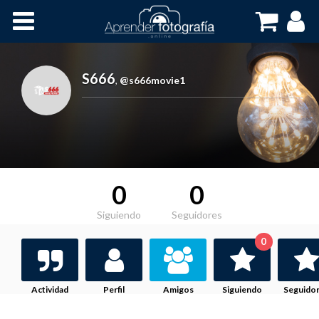
Inicio
Cursos OnLine
S666
,
@s666movie1
0
0
Siguiendo
Seguidores
0
Actividad
Perfil
Amigos
Siguiendo
Seguido