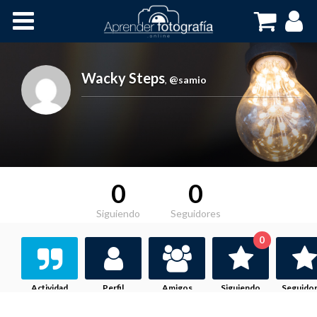
Inicio
Cursos OnLine
Wacky Steps
,
@samio
0
0
Siguiendo
Seguidores
0
Actividad
Perfil
Amigos
Siguiendo
Seguido