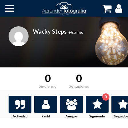
Inicio
Cursos OnLine
Wacky Steps
,
@samio
0
0
Siguiendo
Seguidores
0
Actividad
Perfil
Amigos
Siguiendo
Seguido