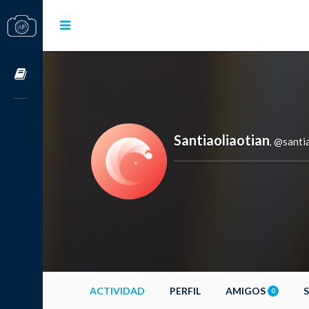
Cursos OnLine
Santiaoliaotian
@santia
,
ACTIVIDAD
PERFIL
AMIGOS
0