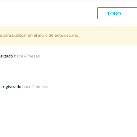
— TODO —
a
para publicar en el muro de este usuario.
alizado
hace 4 meses
o registrado
hace 4 meses