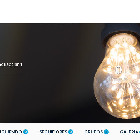
oliaotian1
0
Siguiendo
SIGUIENDO
SEGUIDORES
GRUPOS
GALERÍA
0
0
0