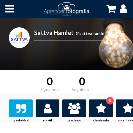
Inicio
Cursos OnLine
Sattva Hamlet
,
@sattvahamlett
0
0
Siguiendo
Seguidores
0
Actividad
Perfil
Amigos
Siguiendo
Seguido